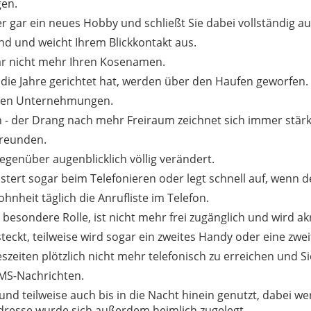
gen.
der gar ein neues Hobby und schließt Sie dabei vollständig au
end und weicht Ihrem Blickkontakt aus.
gar nicht mehr Ihren Kosenamen.
die Jahre gerichtet hat, werden über den Haufen geworfen.
amen Unternehmungen.
isen - der Drang nach mehr Freiraum zeichnet sich immer stärk
 Freunden.
enüber augenblicklich völlig verändert.
flüstert sogar beim Telefonieren oder legt schnell auf, wen
nheit täglich die Anrufliste im Telefon.
 besondere Rolle, ist nicht mehr frei zugänglich und wird ak
eckt, teilweise wird sogar ein zweites Handy oder eine zwei
zeiten plötzlich nicht mehr telefonisch zu erreichen und Sie
SMS-Nachrichten.
nd teilweise auch bis in die Nacht hinein genutzt, dabei w
dresse wurde sich außerdem heimlich zugelegt.