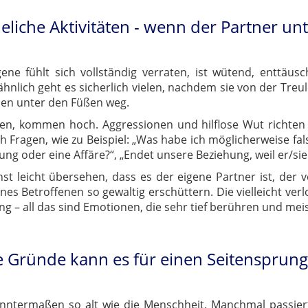
liche Aktivitäten - wenn der Partner un
e fühlt sich vollständig verraten, ist wütend, enttäuscht
hnlich geht es sicherlich vielen, nachdem sie von der Treu
den unter den Füßen weg.
eren, kommen hoch. Aggressionen und hilflose Wut richten
ch Fragen, wie zu Beispiel: „Was habe ich möglicherweise fal
rung oder eine Affäre?“, „Endet unsere Beziehung, weil er/sie
st leicht übersehen, dass es der eigene Partner ist, der v
nes Betroffenen so gewaltig erschüttern. Die vielleicht ver
– all das sind Emotionen, die sehr tief berühren und meis
 Gründe kann es für einen Seitensprun
termaßen so alt wie die Menschheit. Manchmal passiert e