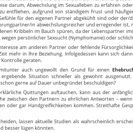
ise darum, Abwechslung im Sexualleben zu erfahren oder 
 zu entfliehen, aufgrund von ständigem Frust und häufigem
Gefühle für den eigenen Partner abgekühlt sind oder der/di
nsprungpartner/in abwechslungsreicher und erregender ist,
denen Kribbeln im Bauch spüren, da der Lebenspartner imm
, wegen persönlicher Sexsucht (Nymphomanie) oder schlich
teresse am anderen Partner oder fehlende Fürsorglichkeit 
Zeit mehr in Ihre Beziehung. Infolgedessen kann sich dann
Kontrolle geraten.
h mitunter auch ungewollt den Grund für einen
Ehebruc
 ergebende Situation schneller als gewohnt ausgenutzt.
 schon gerne auf Dauer unbegründet beschuldigen?
klärliche Quittungen auftauchen, kann aus der anfänglich
he zwischen den Partnern zu ehrlichen Antworten – wenn n
en oder gar Handgreiflichkeiten kommen. Streithafte Gesp
eiden, lassen aktuelle Studien als wahrscheinlich ersche
nd besser lügen könnten.