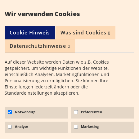
Kontakt
Wir verwenden Cookies
Gebührenfreie
Servicenummer
Cookie Hinweis
Was sind Cookies
0800 - 224 0
Datenschutzhinweise
224
Auf dieser Website werden Daten wie z.B. Cookies
Adler Detektei
gespeichert, um wichtige Funktionen der Website,
Sitemap
einschließlich Analysen, Marketingfunktionen und
Personalisierung zu ermöglichen. Sie können Ihre
Qualitätssicherung
Einstellungen jederzeit ändern oder die
Standardeinstellungen akzeptieren.
Allgemeine rechtliche Hinweise
Haftungsausschluss
Notwendige
Präferenzen
Datenschutz
Impressum
Analyse
Marketing