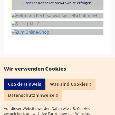
unserer Kooperations-Anwälte erfolgen.
Privat- und Wirtschaftsdetektei
Wir verwenden Cookies
Kontakt
Cookie Hinweis
Was sind Cookies
Servicenummer -
kostenfreie Erstberatung
Datenschutzhinweise
0421 - 15 2 51
Auf dieser Website werden Daten wie z.B. Cookies
Adler Detektei
gespeichert, um wichtige Funktionen der Website,