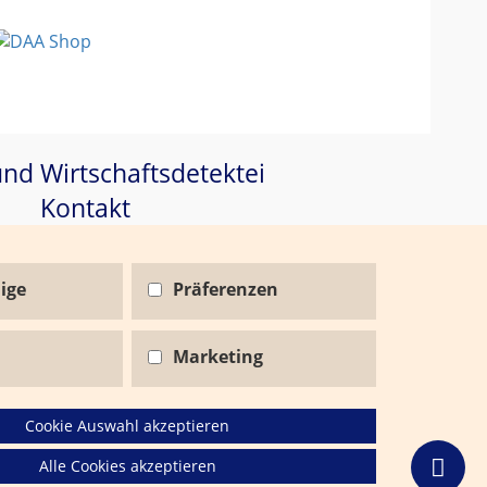
und Wirtschaftsdetektei
Kontakt
Gebührenfreie Servicenummer
0800 - 224 0
ige
Präferenzen
224
Marketing
Cookie Auswahl akzeptieren
Alle Cookies akzeptieren