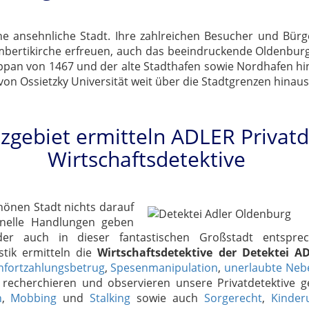
e ansehnliche Stadt. Ihre zahlreichen Besucher und Bürg
bertikirche erfreuen, auch das beeindruckende Oldenburg
appan von 1467 und der alte Stadthafen sowie Nordhafen hi
 von Ossietzky Universität weit über die Stadtgrenzen hin
zgebiet ermitteln ADLER Privat
Wirtschaftsdetektive
hönen Stadt nichts darauf
inelle Handlungen geben
der auch in dieser fantastischen Großstadt entspre
stik ermitteln die
Wirtschaftsdetektive der Detektei A
nfortzahlungsbetrug
,
Spesenmanipulation
,
unerlaubte Nebe
h recherchieren und observieren unsere Privatdetektive 
h
,
Mobbing
und
Stalking
sowie auch
Sorgerecht
,
Kinder