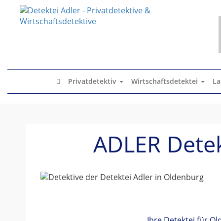
x
Privatdetektiv
Wirtschaftsdetektei
La
ADLER Detekt
Ihre Detektei für O