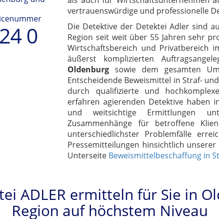
als auch für Wirtschaftsunternehmen a
vertrauenswürdige und professionelle Det
vicenummer
Die Detektive der Detektei Adler sind 
224 0
Region seit weit über 55 Jahren sehr pr
Wirtschaftsbereich und Privatbereich i
äußerst komplizierten Auftragsange
Oldenburg
sowie dem gesamten Umla
Entscheidende Beweismittel in Straf- un
durch qualifizierte und hochkomplex
erfahren agierenden Detektive haben in
und weitsichtige Ermittlungen un
Zusammenhänge für betroffene Klie
unterschiedlichster Problemfälle erre
Pressemitteilungen hinsichtlich unserer 
Unterseite
Beweismittelbeschaffung in St
tei ADLER ermitteln für Sie in 
Region auf höchstem Niveau