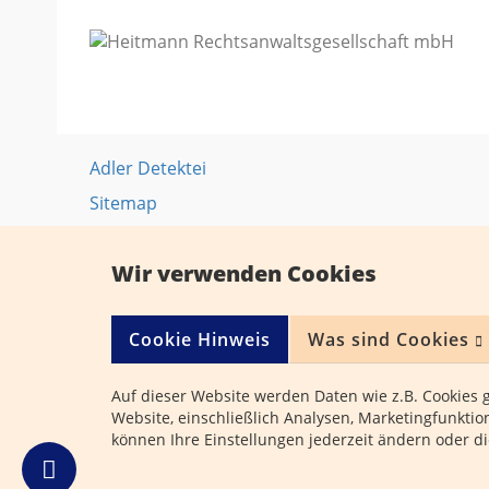
Adler Detektei
Sitemap
Qualitätssicherung
Wir verwenden Cookies
Allgemeine rechtliche Hinweise
Haftungsausschluss
Cookie Hinweis
Was sind Cookies
Datenschutz
Impressum
Auf dieser Website werden Daten wie z.B. Cookies 
Website, einschließlich Analysen, Marketingfunkti
können Ihre Einstellungen jederzeit ändern oder d
© 2026
Detektei Auskunftei Adler e.K
- über 55 Ja
Alle Rechte vorbehalten.
Jetzt anrufen