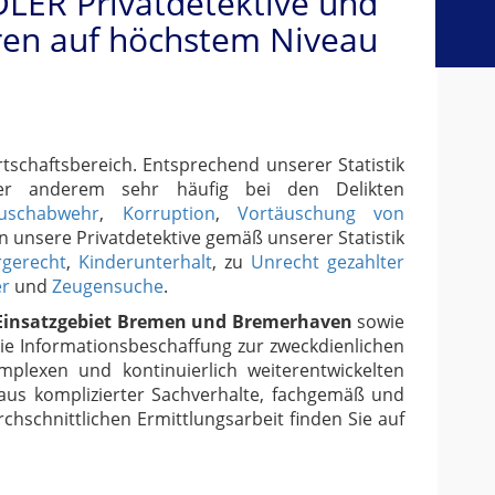
DLER Privatdetektive und
ren auf höchstem Niveau
schaftsbereich. Entsprechend unserer Statistik
nter anderem sehr häufig bei den Delikten
uschabwehr
,
Korruption
,
Vortäuschung von
en unsere Privatdetektive gemäß unserer Statistik
rgerecht
,
Kinderunterhalt
, zu
Unrecht gezahlter
er
und
Zeugensuche
.
Einsatzgebiet Bremen und Bremerhaven
sowie
ie Informationsbeschaffung zur zweckdienlichen
mplexen und kontinuierlich weiterentwickelten
aus komplizierter Sachverhalte, fachgemäß und
hschnittlichen Ermittlungsarbeit finden Sie auf