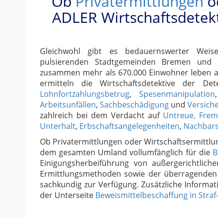
Ob
Privatermittlungen
o
ADLER Wirtschaftsdetek
Gleichwohl gibt es bedauernswerter Wei
pulsierenden Stadtgemeinden Bremen und 
zusammen mehr als 670.000 Einwohner leben auc
ermitteln die Wirtschaftsdetektive der D
Lohnfortzahlungsbetrug
,
Spesenmanipulation
Arbeitsunfällen
,
Sachbeschädigung
und
Versich
zahlreich bei dem Verdacht auf
Untreue, Fre
Unterhalt
,
Erbschaftsangelegenheiten
,
Nachbarsc
Ob Privatermittlungen oder Wirtschaftsermittlu
dem gesamten Umland vollumfänglich für die
B
Einigungsherbeiführung von außergerichtliche
Ermittlungsmethoden sowie der überragenden 
sachkundig zur Verfügung. Zusätzliche Informat
der Unterseite
Beweismittelbeschaffung in Straf-