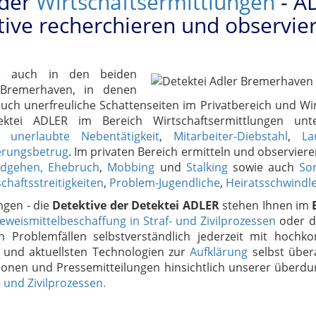
der
Wirtschaftsermittlungen
- A
tive recherchieren und observie
se auch in den beiden
Bremerhaven, in denen
h unerfreuliche Schattenseiten im Privatbereich und Wirt
etektei ADLER im Bereich Wirtschaftsermittlungen u
,
unerlaubte Nebentätigkeit
,
Mitarbeiter-Diebstahl
,
La
erungsbetrug
. Im privaten Bereich ermitteln und observier
mdgehen, Ehebruch
,
Mobbing
und
Stalking
sowie auch
So
haftsstreitigkeiten
,
Problem-Jugendliche
,
Heiratsschwindl
ngen - die
Detektive der Detektei ADLER
stehen Ihnen im
eweismittelbeschaffung in Straf- und Zivilprozessen
oder d
n Problemfällen selbstverständlich jederzeit mit hochko
und aktuellsten Technologien zur
Aufklärung
selbst über
ionen und Pressemitteilungen hinsichtlich unserer überdurc
 und Zivilprozessen.